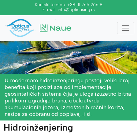
Kontakt telefon:
+381 11 266 266 8
E-mail:
info@opticusing.rs
U modernom hidroinženjeringu postoji veliki broj
benefita koji proizilaze od implementacije
geosintetičkih sistema čija je uloga izuzetno bitna
prilikom izgradnje brana, obaloutvrda,
akumulacionih jezera, izmeštenih rečnih korita,
nasipa za odbranu od poplava,…i sl.
Hidroinženjering