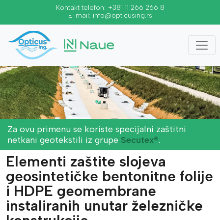
Kontakt telefon:
+381 11 266 266 8
E-mail:
info@opticusing.rs
Za ovu primenu se koriste specijalni zaštitni
netkani geotekstili iz grupe
Secutex®
.
Elementi zaštite slojeva
geosintetičke bentonitne folije
i HDPE geomembrane
instaliranih unutar železničke