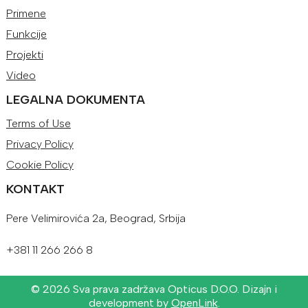
Primene
Funkcije
Projekti
Video
LEGALNA DOKUMENTA
Terms of Use
Privacy Policy
Cookie Policy
KONTAKT
Pere Velimirovića 2a, Beograd, Srbija
+381 11 266 266 8
©
2026 Sva prava zadržava Opticus D.O.O. Dizajn i
development by
OpenLink
.