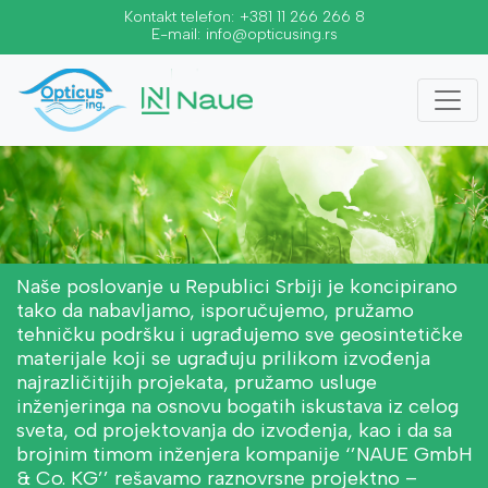
Kontakt telefon:
+381 11 266 266 8
E-mail:
info@opticusing.rs
Naše poslovanje u Republici Srbiji je koncipirano
tako da nabavljamo, isporučujemo, pružamo
tehničku podršku i ugrađujemo sve geosintetičke
materijale koji se ugrađuju prilikom izvođenja
najrazličitijih projekata, pružamo usluge
inženjeringa na osnovu bogatih iskustava iz celog
sveta, od projektovanja do izvođenja, kao i da sa
brojnim timom inženjera kompanije ‘’NAUE GmbH
& Co. KG’’ rešavamo raznovrsne projektno –