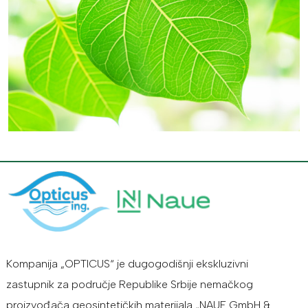
Kompanija „OPTICUS“ je dugogodišnji ekskluzivni
zastupnik za područje Republike Srbije nemačkog
proizvođača geosintetičkih materijala „NAUE GmbH &