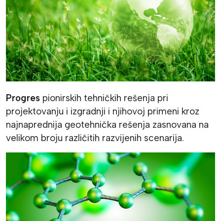
Progres
pionirskih tehničkih rešenja pri
projektovanju i izgradnji i njihovoj primeni kroz
najnaprednija geotehnička rešenja zasnovana na
velikom broju različitih razvijenih scenarija.